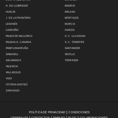
H. DE LLOBREGAT
MADRID
HUELVA
MÁLAGA
J. DE LA FRONTERA
MÓSTOLES
LEGANÉS
MURCIA
LOGROÑO
OVIEDO
PALMA DE MALLORCA
S. C. LA LAGUNA
PALMAS G. CANARIA
S. C. TENERIFE
PAMPLONA/IRUÑA
SANTANDER
SABADELL
SEVILLA
SALAMANCA
TERRASSA
VALENCIA
VALLADOLID
VIGO
VITORIA-GASTEIZ
ZARAGOZA
|
POLÍTICA DE PRIVACIDAD
CONDICIONES
|
|
|
|
GENERALES
CONTACTOS
EMPLEO
BLOG
COLABORACIONES