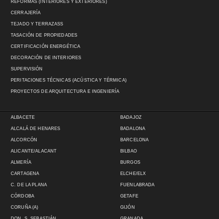
REFORMAS (INTERIORES Y EXTERIORES)
CERRAJERÍA
TEJADO Y TERRAZASS
TASACIÓN DE PROPIEDADES
CERTIFICACIÓN ENERGÉTICA
DECORACIÓN DE INTERIORES
SUPERVISIÓN
PERITACIONES TÉCNICAS (ACÚSTICA Y TÉRMICA)
PROYECTOS DE ARQUITECTURA E INGENIERÍA
ALBACETE
BADAJOZ
ALCALÁ DE HENARES
BADALONA
ALCORCÓN
BARCELONA
ALICANTE/ALACANT
BILBAO
ALMERÍA
BURGOS
CARTAGENA
ELCHE/ELX
C. DE LA PLANA
FUENLABRADA
CÓRDOBA
GETAFE
CORUÑA (A)
GIJÓN
DON. S. SEBASTIÁN
GRANADA