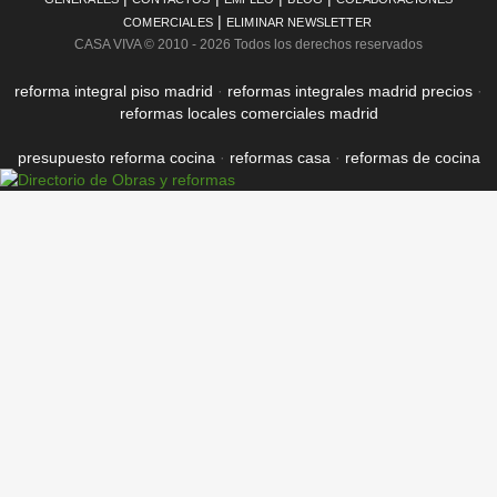
|
COMERCIALES
ELIMINAR NEWSLETTER
CASA VIVA
© 2010 - 2026 Todos los derechos reservados
reforma integral piso madrid
·
reformas integrales madrid precios
·
reformas locales comerciales madrid
presupuesto reforma cocina
·
reformas casa
·
reformas de cocina