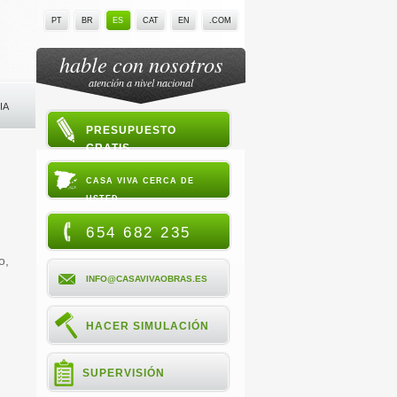
PT
BR
ES
CAT
EN
.COM
hable con nosotros
atención a nivel nacional
IA
PRESUPUESTO
GRATIS
CASA VIVA CERCA DE
USTED
654 682 235
o,
INFO@CASAVIVAOBRAS.ES
HACER SIMULACIÓN
SUPERVISIÓN