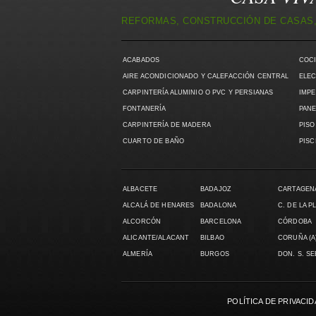
REFORMAS, CONSTRUCCIÓN DE CASAS,
ACABADOS
COC
AIRE ACONDICIONADO Y CALEFACCIÓN CENTRAL
ELEC
CARPINTERÍA ALUMINIO O PVC Y PERSIANAS
IMPE
FONTANERÍA
PANE
CARPINTERÍA DE MADERA
PISO
CUARTO DE BAÑO
PISC
ALBACETE
BADAJOZ
CARTAGEN
ALCALÁ DE HENARES
BADALONA
C. DE LA P
ALCORCÓN
BARCELONA
CÓRDOBA
ALICANTE/ALACANT
BILBAO
CORUÑA (A
ALMERÍA
BURGOS
DON. S. S
POLÍTICA DE PRIVACI