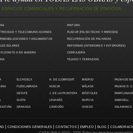
 ESPACIOS COMERCIALES Y RECUPERACIÓN DE EDIFICIOS:
INA
PINTURA
TRICIDAD Y TELECOMUNICACIONES
PLADUR (FALSO-TECHO Y PAREDES)
RMEABILIZACIONES Y AISLAMIENTOS
RECUPERACIÓN DE FACHADAS
LES SOLARES
REFORMAS (INTERIORES Y EXTERIORES)
 FLOTANTE O EN MADERA
CERRAJERÍA
INA
TEJADO Y TERRAZASS
A
ELCHE/ELX
H. DE LLOBREGAT
MADRID
PALMA DE M
LANA
FUENLABRADA
HUELVA
MÁLAGA
PALMAS G. 
GETAFE
J. DE LA FRONTERA
MÓSTOLES
PAMPLONA/I
)
GIJÓN
LEGANÉS
MURCIA
SABADELL
EBASTIÁN
GRANADA
LOGROÑO
OVIEDO
SALAMANCA
|
|
|
|
|
DAD
CONDICIONES GENERALES
CONTACTOS
EMPLEO
BLOG
COLABORACI
CASA VIVA
© 2010 - 2026 Todos los derechos reservados