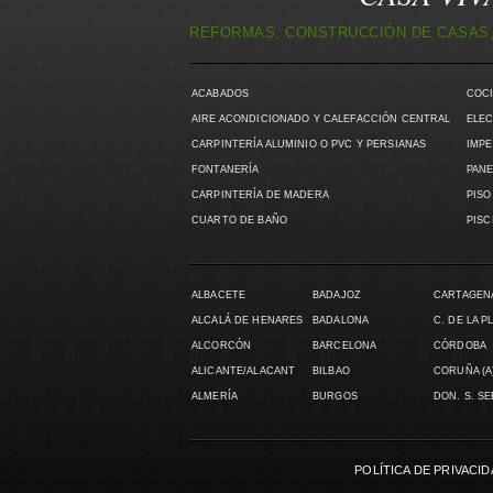
REFORMAS, CONSTRUCCIÓN DE CASAS,
ACABADOS
COC
AIRE ACONDICIONADO Y CALEFACCIÓN CENTRAL
ELEC
CARPINTERÍA ALUMINIO O PVC Y PERSIANAS
IMPE
FONTANERÍA
PANE
CARPINTERÍA DE MADERA
PISO
CUARTO DE BAÑO
PISC
ALBACETE
BADAJOZ
CARTAGEN
ALCALÁ DE HENARES
BADALONA
C. DE LA P
ALCORCÓN
BARCELONA
CÓRDOBA
ALICANTE/ALACANT
BILBAO
CORUÑA (A
ALMERÍA
BURGOS
DON. S. S
POLÍTICA DE PRIVACI