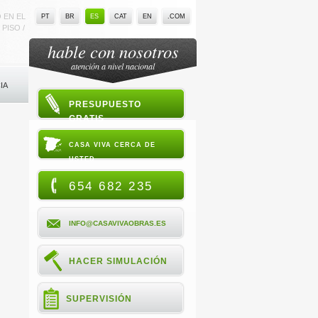
 EN EL
PT
BR
ES
CAT
EN
.COM
PISO /
hable con nosotros
atención a nivel nacional
IA
PRESUPUESTO
GRATIS
CASA VIVA CERCA DE
USTED
654 682 235
INFO@CASAVIVAOBRAS.ES
HACER SIMULACIÓN
SUPERVISIÓN