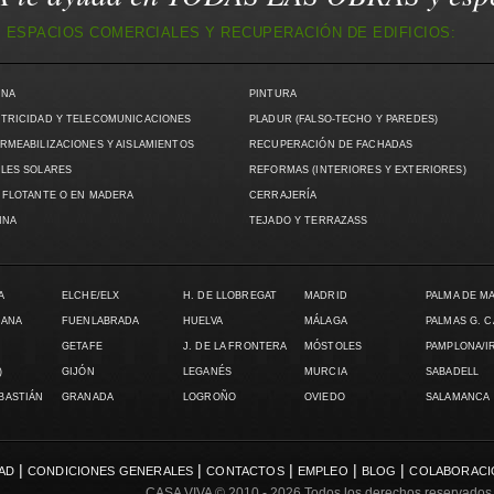
 ESPACIOS COMERCIALES Y RECUPERACIÓN DE EDIFICIOS:
INA
PINTURA
TRICIDAD Y TELECOMUNICACIONES
PLADUR (FALSO-TECHO Y PAREDES)
RMEABILIZACIONES Y AISLAMIENTOS
RECUPERACIÓN DE FACHADAS
LES SOLARES
REFORMAS (INTERIORES Y EXTERIORES)
 FLOTANTE O EN MADERA
CERRAJERÍA
INA
TEJADO Y TERRAZASS
A
ELCHE/ELX
H. DE LLOBREGAT
MADRID
PALMA DE M
LANA
FUENLABRADA
HUELVA
MÁLAGA
PALMAS G. 
GETAFE
J. DE LA FRONTERA
MÓSTOLES
PAMPLONA/I
)
GIJÓN
LEGANÉS
MURCIA
SABADELL
EBASTIÁN
GRANADA
LOGROÑO
OVIEDO
SALAMANCA
|
|
|
|
|
DAD
CONDICIONES GENERALES
CONTACTOS
EMPLEO
BLOG
COLABORACI
CASA VIVA
© 2010 - 2026 Todos los derechos reservados