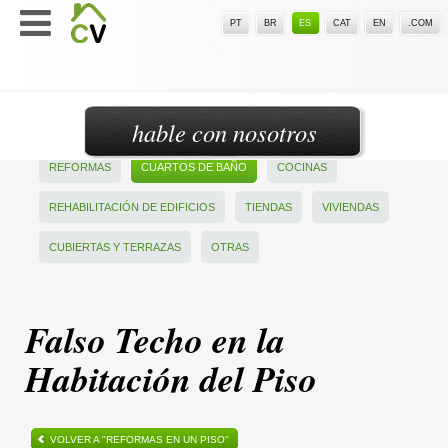
PT
BR
ES
CAT
EN
.COM
hable con nosotros
REFORMAS
CUARTOS DE BAÑO
COCINAS
REHABILITACIÓN DE EDIFICIOS
TIENDAS
VIVIENDAS
CUBIERTAS Y TERRAZAS
OTRAS
Falso Techo en la
Habitación del Piso
VOLVER A "REFORMAS EN UN PISO"