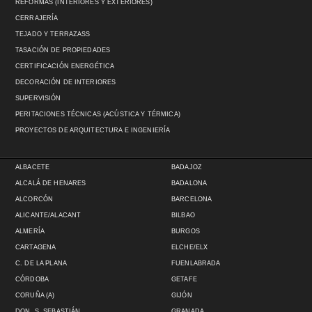
REFORMAS (INTERIORES Y EXTERIORES)
CERRAJERÍA
TEJADO Y TERRAZASS
TASACIÓN DE PROPIEDADES
CERTIFICACIÓN ENERGÉTICA
DECORACIÓN DE INTERIORES
SUPERVISIÓN
PERITACIONES TÉCNICAS (ACÚSTICA Y TÉRMICA)
PROYECTOS DE ARQUITECTURA E INGENIERÍA
ALBACETE
BADAJOZ
ALCALÁ DE HENARES
BADALONA
ALCORCÓN
BARCELONA
ALICANTE/ALACANT
BILBAO
ALMERÍA
BURGOS
CARTAGENA
ELCHE/ELX
C. DE LA PLANA
FUENLABRADA
CÓRDOBA
GETAFE
CORUÑA (A)
GIJÓN
DON. S. SEBASTIÁN
GRANADA