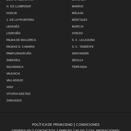
H. DE LLOBREGAT
MADRID
HUELVA
MÁLAGA
J. DE LA FRONTERA
MÓSTOLES
LEGANÉS
MURCIA
LOGROÑO
OVIEDO
PALMA DE MALLORCA
S. C. LA LAGUNA
PALMAS G. CANARIA
S. C. TENERIFE
PAMPLONA/IRUÑA
SANTANDER
SABADELL
SEVILLA
SALAMANCA
TERRASSA
VALENCIA
VALLADOLID
VIGO
VITORIA-GASTEIZ
ZARAGOZA
|
POLÍTICA DE PRIVACIDAD
CONDICIONES
|
|
|
|
GENERALES
CONTACTOS
EMPLEO
BLOG
COLABORACIONES