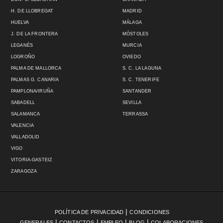
H. DE LLOBREGAT
MADRID
HUELVA
MÁLAGA
J. DE LA FRONTERA
MÓSTOLES
LEGANÉS
MURCIA
LOGROÑO
OVIEDO
PALMA DE MALLORCA
S. C. LA LAGUNA
PALMAS G. CANARIA
S. C. TENERIFE
PAMPLONA/IRUÑA
SANTANDER
SABADELL
SEVILLA
SALAMANCA
TERRASSA
VALENCIA
VALLADOLID
VIGO
VITORIA-GASTEIZ
ZARAGOZA
|
POLÍTICA DE PRIVACIDAD
CONDICIONES
|
|
|
|
GENERALES
CONTACTOS
EMPLEO
BLOG
COLABORACIONES