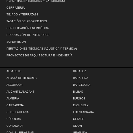
REFORMAS (INTERIORES Y EXTERIORES)
CERRAJERÍA
TEJADO Y TERRAZASS
TASACIÓN DE PROPIEDADES
CERTIFICACIÓN ENERGÉTICA
DECORACIÓN DE INTERIORES
SUPERVISIÓN
PERITACIONES TÉCNICAS (ACÚSTICA Y TÉRMICA)
PROYECTOS DE ARQUITECTURA E INGENIERÍA
ALBACETE
BADAJOZ
ALCALÁ DE HENARES
BADALONA
ALCORCÓN
BARCELONA
ALICANTE/ALACANT
BILBAO
ALMERÍA
BURGOS
CARTAGENA
ELCHE/ELX
C. DE LA PLANA
FUENLABRADA
CÓRDOBA
GETAFE
CORUÑA (A)
GIJÓN
DON. S. SEBASTIÁN
GRANADA