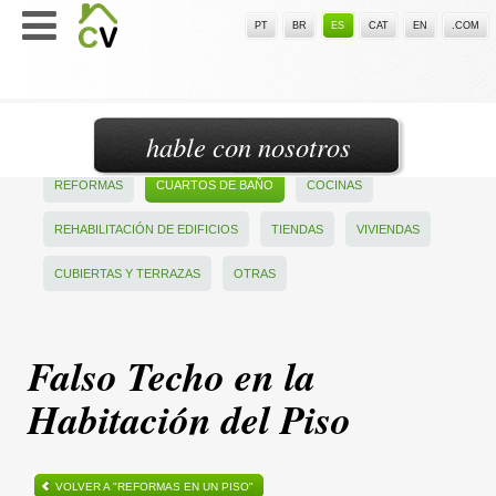
PT
BR
ES
CAT
EN
.COM
hable con nosotros
REFORMAS
CUARTOS DE BAÑO
COCINAS
REHABILITACIÓN DE EDIFICIOS
TIENDAS
VIVIENDAS
CUBIERTAS Y TERRAZAS
OTRAS
Falso Techo en la
Habitación del Piso
VOLVER A "REFORMAS EN UN PISO"