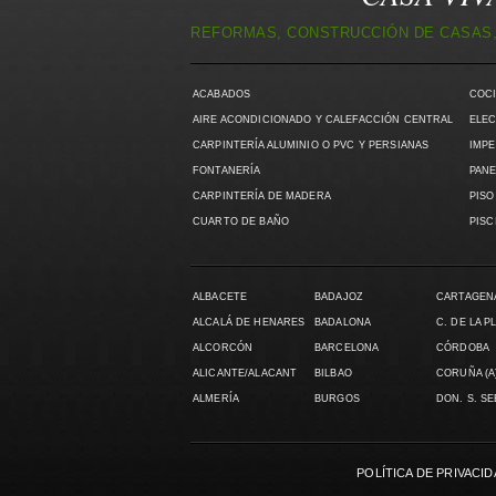
REFORMAS, CONSTRUCCIÓN DE CASAS,
ACABADOS
COC
AIRE ACONDICIONADO Y CALEFACCIÓN CENTRAL
ELEC
CARPINTERÍA ALUMINIO O PVC Y PERSIANAS
IMPE
FONTANERÍA
PANE
CARPINTERÍA DE MADERA
PISO
CUARTO DE BAÑO
PISC
ALBACETE
BADAJOZ
CARTAGEN
ALCALÁ DE HENARES
BADALONA
C. DE LA P
ALCORCÓN
BARCELONA
CÓRDOBA
ALICANTE/ALACANT
BILBAO
CORUÑA (A
ALMERÍA
BURGOS
DON. S. S
POLÍTICA DE PRIVACI