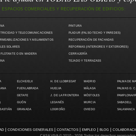
 ESPACIOS COMERCIALES Y RECUPERACIÓN DE EDIFICIOS:
INA
PINTURA
TRICIDAD Y TELECOMUNICACIONES
PLADUR (FALSO-TECHO Y PAREDES)
RMEABILIZACIONES Y AISLAMIENTOS
RECUPERACIÓN DE FACHADAS
LES SOLARES
REFORMAS (INTERIORES Y EXTERIORES)
 FLOTANTE O EN MADERA
CERRAJERÍA
INA
TEJADO Y TERRAZASS
A
ELCHE/ELX
H. DE LLOBREGAT
MADRID
PALMA DE M
LANA
FUENLABRADA
HUELVA
MÁLAGA
PALMAS G. 
GETAFE
J. DE LA FRONTERA
MÓSTOLES
PAMPLONA/I
)
GIJÓN
LEGANÉS
MURCIA
SABADELL
EBASTIÁN
GRANADA
LOGROÑO
OVIEDO
SALAMANCA
|
|
|
|
|
DAD
CONDICIONES GENERALES
CONTACTOS
EMPLEO
BLOG
COLABORACI
CASA VIVA
© 2010 - 2026 Todos los derechos reservados