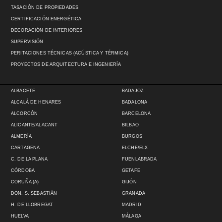
TASACIÓN DE PROPIEDADES
CERTIFICACIÓN ENERGÉTICA
DECORACIÓN DE INTERIORES
SUPERVISIÓN
PERITACIONES TÉCNICAS (ACÚSTICA Y TÉRMICA)
PROYECTOS DE ARQUITECTURA E INGENIERÍA
ALBACETE
BADAJOZ
ALCALÁ DE HENARES
BADALONA
ALCORCÓN
BARCELONA
ALICANTE/ALACANT
BILBAO
ALMERÍA
BURGOS
CARTAGENA
ELCHE/ELX
C. DE LA PLANA
FUENLABRADA
CÓRDOBA
GETAFE
CORUÑA (A)
GIJÓN
DON. S. SEBASTIÁN
GRANADA
H. DE LLOBREGAT
MADRID
HUELVA
MÁLAGA