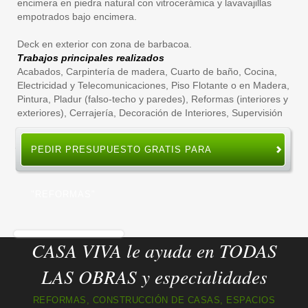
encimera en piedra natural con vitrocerámica y lavavajillas
empotrados bajo encimera.
Deck en exterior con zona de barbacoa.
Trabajos principales realizados
Acabados
,
Carpintería de madera
,
Cuarto de baño
,
Cocina
,
Electricidad y Telecomunicaciones
,
Piso Flotante o en Madera
,
Pintura
,
Pladur (falso-techo y paredes)
,
Reformas (interiores y
exteriores)
,
Cerrajería
,
Decoración de Interiores
,
Supervisión
PEDIR PRESUPUESTO GRATIS PARA
"REFORMAS"
CASA VIVA le ayuda en TODAS
LAS OBRAS y especialidades
REFORMAS, CONSTRUCCIÓN DE CASAS, ESPACIOS