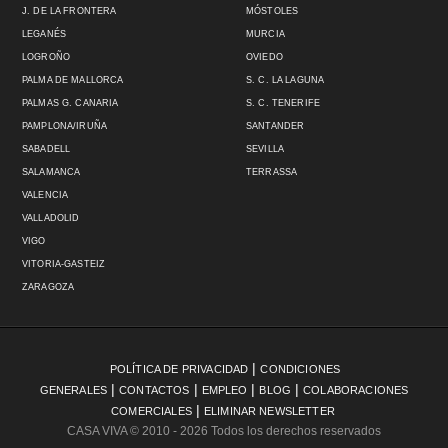
J. DE LA FRONTERA
MÓSTOLES
LEGANÉS
MURCIA
LOGROÑO
OVIEDO
PALMA DE MALLORCA
S. C. LA LAGUNA
PALMAS G. CANARIA
S. C. TENERIFE
PAMPLONA/IRUÑA
SANTANDER
SABADELL
SEVILLA
SALAMANCA
TERRASSA
VALENCIA
VALLADOLID
VIGO
VITORIA-GASTEIZ
ZARAGOZA
|
POLÍTICA DE PRIVACIDAD
CONDICIONES
|
|
|
|
GENERALES
CONTACTOS
EMPLEO
BLOG
COLABORACIONES
|
COMERCIALES
ELIMINAR NEWSLETTER
CASA VIVA
© 2010 - 2026 Todos los derechos reservados