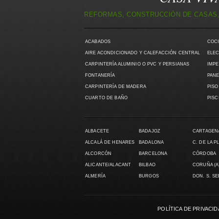
REFORMAS, CONSTRUCCIÓN DE CASAS,
ACABADOS
COC
AIRE ACONDICIONADO Y CALEFACCIÓN CENTRAL
ELEC
CARPINTERÍA ALUMINIO O PVC Y PERSIANAS
IMPE
FONTANERÍA
PANE
CARPINTERÍA DE MADERA
PISO
CUARTO DE BAÑO
PISC
ALBACETE
BADAJOZ
CARTAGEN
ALCALÁ DE HENARES
BADALONA
C. DE LA P
ALCORCÓN
BARCELONA
CÓRDOBA
ALICANTE/ALACANT
BILBAO
CORUÑA (A
ALMERÍA
BURGOS
DON. S. S
POLÍTICA DE PRIVACI