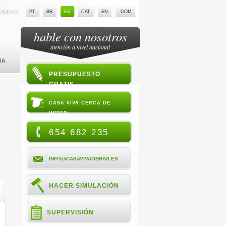
 OBRAS
PT
BR
ES
CAT
EN
.COM
hable con nosotros
atención a nivel nacional
IA
PRESUPUESTO
GRATIS
CASA VIVA CERCA DE
USTED
654 682 235
INFO@CASAVIVAOBRAS.ES
HACER SIMULACIÓN
SUPERVISIÓN