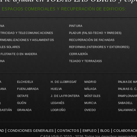
 ESPACIOS COMERCIALES Y RECUPERACIÓN DE EDIFICIOS:
INA
PINTURA
TRICIDAD Y TELECOMUNICACIONES
PLADUR (FALSO-TECHO Y PAREDES)
RMEABILIZACIONES Y AISLAMIENTOS
RECUPERACIÓN DE FACHADAS
LES SOLARES
REFORMAS (INTERIORES Y EXTERIORES)
 FLOTANTE O EN MADERA
CERRAJERÍA
INA
TEJADO Y TERRAZASS
A
ELCHE/ELX
H. DE LLOBREGAT
MADRID
PALMA DE M
LANA
FUENLABRADA
HUELVA
MÁLAGA
PALMAS G. 
GETAFE
J. DE LA FRONTERA
MÓSTOLES
PAMPLONA/I
)
GIJÓN
LEGANÉS
MURCIA
SABADELL
EBASTIÁN
GRANADA
LOGROÑO
OVIEDO
SALAMANCA
|
|
|
|
|
DAD
CONDICIONES GENERALES
CONTACTOS
EMPLEO
BLOG
COLABORACI
CASA VIVA
© 2010 - 2026 Todos los derechos reservados