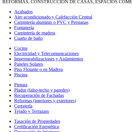
REFORMAS, CONSTRUCCIÓN DE CASAS, ESPACIOS COME
Acabados
Aire acondicionado y Calefacción Central
Carpintería aluminio o PVC y Persianas
Fontanería
Carpintería de madera
Cuarto de baño
Cocina
Electricidad y Telecomunicaciones
Impermeabilizaciones y Aislamientos
Paneles Solares
Piso Flotante o en Madera
Piscina
Pintura
Pladur (falso-techo y paredes)
Recuperación de Fachadas
Reformas (interiores y exteriores)
Cerrajería
Tejado y Terrazass
Tasación de Propiedades
Certificación Energética
Decoración de Interiores