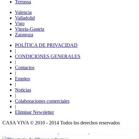
Terrassa
Valencia
Valladolid
Vigo
Vitoria-Gasteiz
Zaragoza
POLÍTICA DE PRIVACIDAD
|
CONDICIONES GENERALES
|
Contactos
|
Empleo
|
Noticias
|
Colaboraciones comerciales
|
Eliminar Newsletter
CASA VIVA
© 2010 - 2014 Todos los derechos reservados
reforma integra
presupuesto reforma cocina
·
reformas casa
·
reformas de cocina