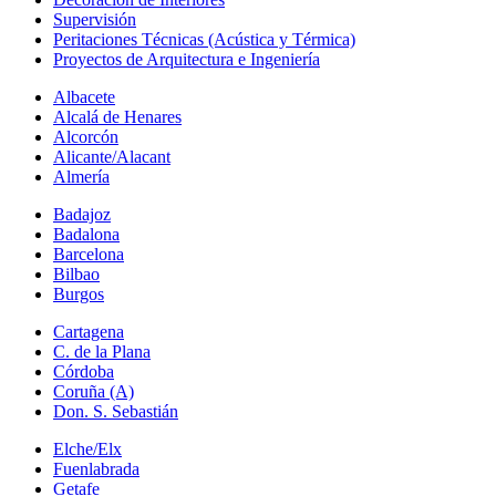
Supervisión
Peritaciones Técnicas (Acústica y Térmica)
Proyectos de Arquitectura e Ingeniería
Albacete
Alcalá de Henares
Alcorcón
Alicante/Alacant
Almería
Badajoz
Badalona
Barcelona
Bilbao
Burgos
Cartagena
C. de la Plana
Córdoba
Coruña (A)
Don. S. Sebastián
Elche/Elx
Fuenlabrada
Getafe