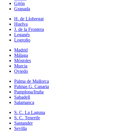
Gijón
Granada
H. de Llobregat
Huelva
J. de la Frontera
Leganés
Logroño
Madrid
Málaga
Móstoles
Murcia
Oviedo
Palma de Mallorca
Palmas G. Canaria
Pamplona/Iruña
Sabadell
Salamanca
S. C. La Laguna
S. C. Tenerife
Santander
Sevilla