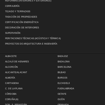
REFORMAS (INTERIORES Y EXTERIORES)
CERRAJERÍA
TEJADO Y TERRAZASS
TASACIÓN DE PROPIEDADES
CERTIFICACIÓN ENERGÉTICA
DECORACIÓN DE INTERIORES
SUPERVISIÓN
PERITACIONES TÉCNICAS (ACÚSTICA Y TÉRMICA)
PROYECTOS DE ARQUITECTURA E INGENIERÍA
ALBACETE
BADAJOZ
ALCALÁ DE HENARES
BADALONA
ALCORCÓN
BARCELONA
ALICANTE/ALACANT
BILBAO
ALMERÍA
BURGOS
CARTAGENA
ELCHE/ELX
C. DE LA PLANA
FUENLABRADA
CÓRDOBA
GETAFE
CORUÑA (A)
GIJÓN
DON. S. SEBASTIÁN
GRANADA