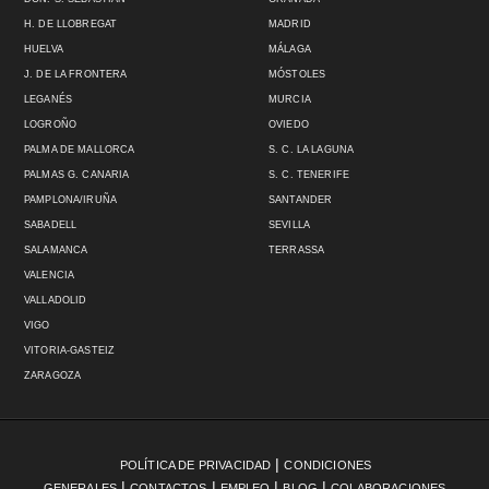
H. DE LLOBREGAT
MADRID
HUELVA
MÁLAGA
J. DE LA FRONTERA
MÓSTOLES
LEGANÉS
MURCIA
LOGROÑO
OVIEDO
PALMA DE MALLORCA
S. C. LA LAGUNA
PALMAS G. CANARIA
S. C. TENERIFE
PAMPLONA/IRUÑA
SANTANDER
SABADELL
SEVILLA
SALAMANCA
TERRASSA
VALENCIA
VALLADOLID
VIGO
VITORIA-GASTEIZ
ZARAGOZA
|
POLÍTICA DE PRIVACIDAD
CONDICIONES
|
|
|
|
GENERALES
CONTACTOS
EMPLEO
BLOG
COLABORACIONES