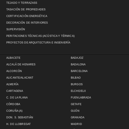
TEJADO Y TERRAZASS
TASACIÓN DE PROPIEDADES
CERTIFICACIÓN ENERGÉTICA
DECORACIÓN DE INTERIORES
SUPERVISIÓN
PERITACIONES TÉCNICAS (ACÚSTICA Y TÉRMICA)
PROYECTOS DE ARQUITECTURA E INGENIERÍA
ALBACETE
BADAJOZ
ALCALÁ DE HENARES
BADALONA
ALCORCÓN
BARCELONA
ALICANTE/ALACANT
BILBAO
ALMERÍA
BURGOS
CARTAGENA
ELCHE/ELX
C. DE LA PLANA
FUENLABRADA
CÓRDOBA
GETAFE
CORUÑA (A)
GIJÓN
DON. S. SEBASTIÁN
GRANADA
H. DE LLOBREGAT
MADRID