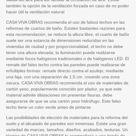
también la opción de la ventilación forzada en caso de no poder
hacer útil la ventilación natural
CASA VIVA OBRAS recomienda el uso de falsos techos en las
reformas de cuartos de baño. Existen bastantes razones para
esta recomendación; se reduce la altura libre, el cuarto de baño
suele ser una estancia de dimensiones reducidas en las
viviendas de ciudad y por proporcionalidad, el techo no debe
tener una altura elevada; la iluminación puede realizarse
mediante focos halógenos tradicionales o de halógenos LED. El
remate del falso techo contra las paredes puede realizarse de
mñultiples formas: remate directo contra el azulejo; mediante
una faja; con una separación de 1,5 cm. creando una zona
oscura. CASA VIVA OBRAS recomienda el uso de materiales de
cartón yeso, popularmente conocido por pladur, ya que este
material admite dilataciones sin presentar fisuras. debe
asegurarse de que se usa cartón yeso hidrófugo. Este falso
techo tiene un color verde antes de pintarse.
Las posibilidades de elección de materiales para la reforma del
suelo y el alicatado de paredes son inmensas. Existe una gran
variedad de marcas, tamaños, diseños, acabados, texturas. Un
técnico de CASA VIVA OBRAS le acompañará a una tienda de