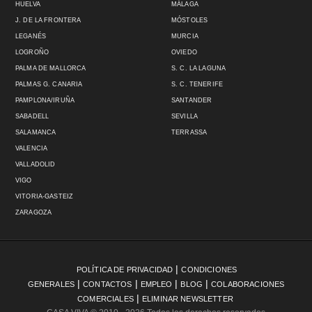
HUELVA
MÁLAGA
J. DE LA FRONTERA
MÓSTOLES
LEGANÉS
MURCIA
LOGROÑO
OVIEDO
PALMA DE MALLORCA
S. C. LA LAGUNA
PALMAS G. CANARIA
S. C. TENERIFE
PAMPLONA/IRUÑA
SANTANDER
SABADELL
SEVILLA
SALAMANCA
TERRASSA
VALENCIA
VALLADOLID
VIGO
VITORIA-GASTEIZ
ZARAGOZA
|
POLÍTICA DE PRIVACIDAD
CONDICIONES
|
|
|
|
GENERALES
CONTACTOS
EMPLEO
BLOG
COLABORACIONES
|
COMERCIALES
ELIMINAR NEWSLETTER